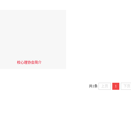
校心理协会简介
共1条
上页
1
下页